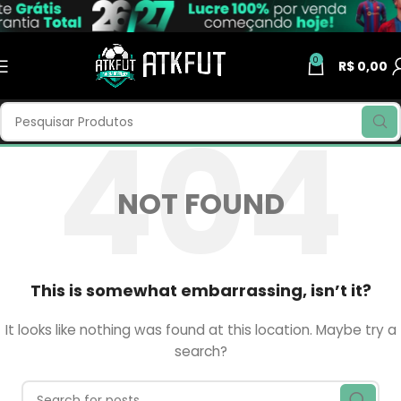
0
R$
0,00
NOT FOUND
This is somewhat embarrassing, isn’t it?
It looks like nothing was found at this location. Maybe try a
search?