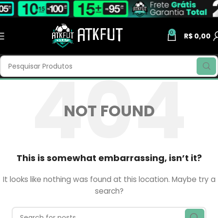
0
R$
0,00
NOT FOUND
This is somewhat embarrassing, isn’t it?
It looks like nothing was found at this location. Maybe try a
search?