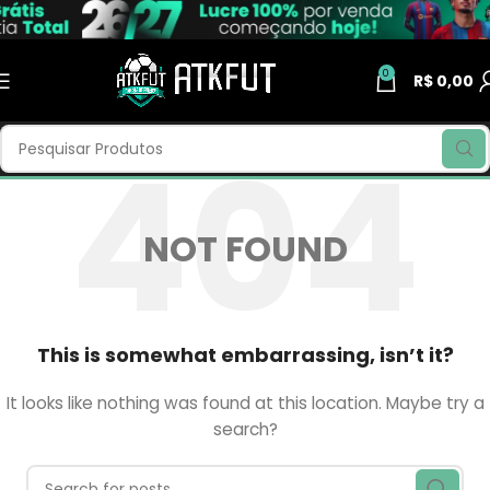
0
R$
0,00
NOT FOUND
This is somewhat embarrassing, isn’t it?
It looks like nothing was found at this location. Maybe try a
search?