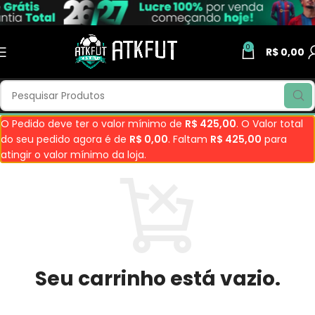
0
R$
0,00
O Pedido deve ter o valor mínimo de
R$
425,00
. O Valor total
do seu pedido agora é de
R$
0,00
. Faltam
R$
425,00
para
atingir o valor mínimo da loja.
Seu carrinho está vazio.