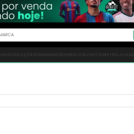
IONAIS
SELEÇÕES
FEMININA
KIDS
NBA
CONJUNTOS
RETRÔ
JOGA