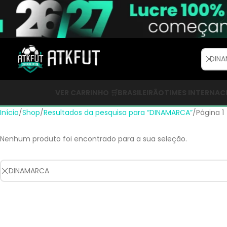
VER CARRINHO 🛒
BRASILEIRÃO
TIMES INTERNAC
Início
Shop
Resultados da pesquisa para “DINAMARCA”
Página 1
Nenhum produto foi encontrado para a sua seleção.