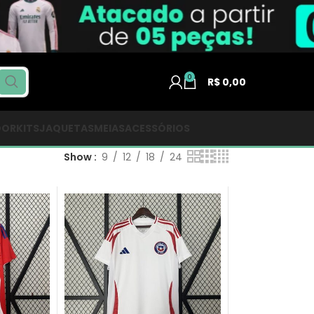
0
R$
0,00
DOR
KITS
JAQUETAS
MEIAS
ACESSÓRIOS
Show
9
12
18
24