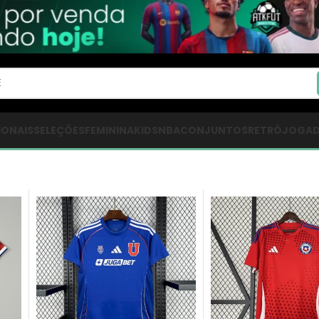
IONAIS
SELEÇÕES
FEMININA
KIDS
NBA
CONJUNTOS
RETRÔ
JOGA