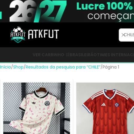
VER CARRINHO 🛒
BRASILEIRÃO
TIMES INTERNAC
Início
Shop
Resultados da pesquisa para “CHILE”
Página 1